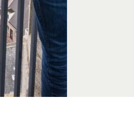
€ 10,00 reserveringsk
minimaal 1 week van t
sburg
Achterhoek.nl
Volg ons op s