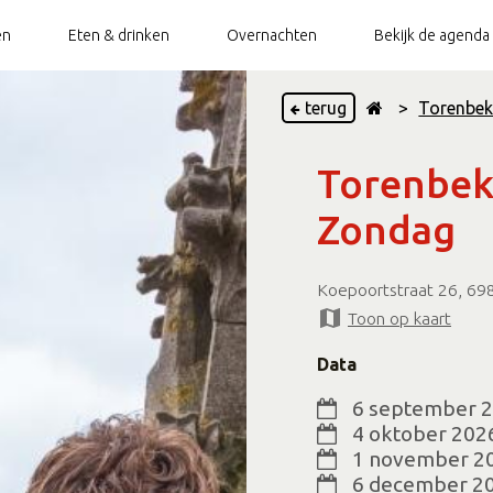
en
Eten & drinken
Overnachten
Bekijk de agenda
terug
>
Torenbek
ietsverhuur
Doesburg Top 10
Stadswandeling
Bootverhuur
Groepsarrangementen
Does
Torenbek
ietsenstalling
TOP Doesburg
Torenbeklimming
Openbaar toilet
Vestingswandeling
Zondag
Paardentram
Beleef de Hanze
Koepoortstraat 26, 69
Hanze Walk of
Op en rondom de (Oude)
Fame
IJssel
Toon op kaart
Data
6 september 
4 oktober 202
1 november 2
6 december 2