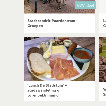
VVV idee!
Stadsrondrit Paardentram -
L
Groepen
G
‘Lunch De Stadstuin’ +
W
stadswandeling of
S
torenbeklimming