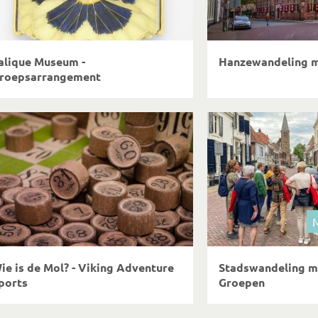
alique Museum -
Hanzewandeling m
roepsarrangement
M
ie is de Mol? - Viking Adventure
Stadswandeling me
ports
Groepen