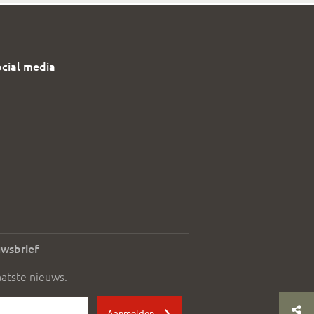
ocial media
uwsbrief
aatste nieuws.
Aanmelden