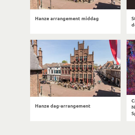
Hanze arrangement middag
S
d
C
Hanze dag-arrangement
N
S