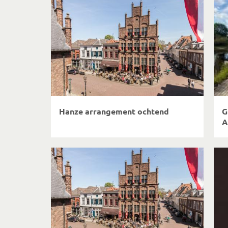
Hanze arrangement ochtend
G
A