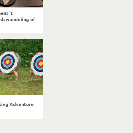
ent 't
adswandeling of
king Adventure