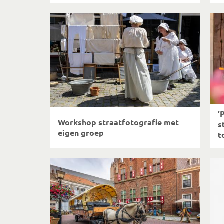
‘
Workshop straatfotografie met
s
eigen groep
t