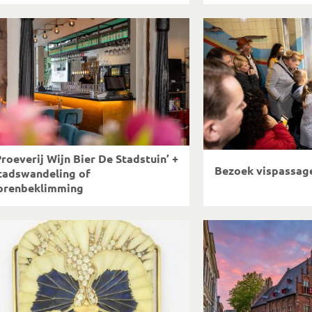
Proeverij Wijn Bier De Stadstuin’ +
Bezoek vispassag
tadswandeling of
orenbeklimming