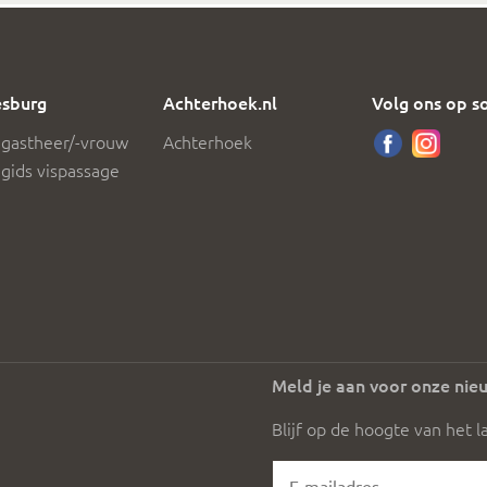
sburg
Achterhoek.nl
Volg ons op s
 gastheer/-vrouw
Achterhoek
gids vispassage
Meld je aan voor onze nie
Blijf op de hoogte van het l