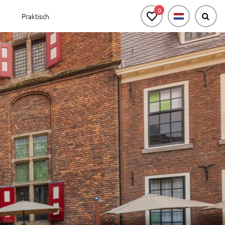
0
Praktisch
urg voor zakelijke groepen
Bekijk de agenda
Natuur in en rondom
de stad
Passi d'Oro
Omgeving