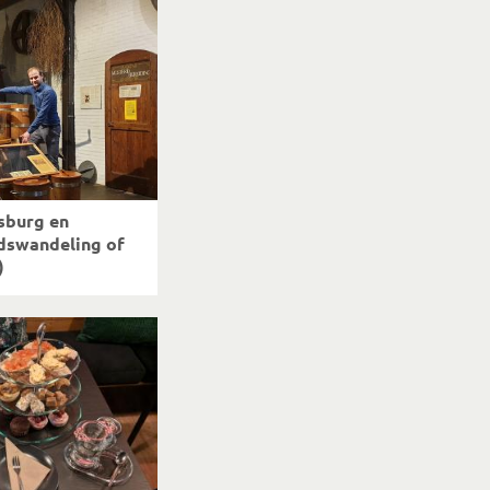
sburg en
dswandeling of
)