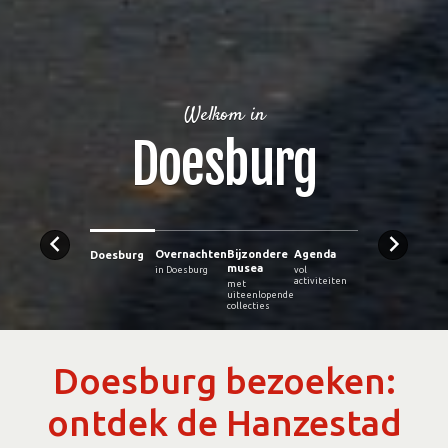
Welkom in
Doesburg
Overnachten
Bijzondere
Agenda
Doesburg
musea
in Doesburg
vol
activiteiten
met
uiteenlopende
collecties
Doesburg bezoeken:
ontdek de Hanzestad