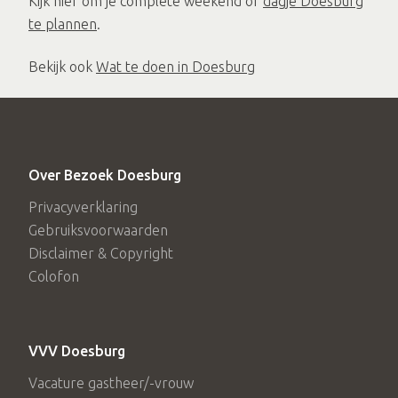
Kijk hier om je complete weekend of
dagje Doesburg
te plannen
.
Bekijk ook
Wat te doen in Doesburg
Over Bezoek Doesburg
Privacyverklaring
Gebruiksvoorwaarden
Disclaimer & Copyright
Colofon
VVV Doesburg
Vacature gastheer/-vrouw