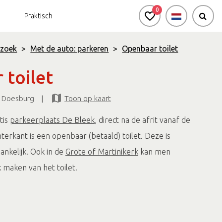
0
Praktisch
ezoek
>
Met de auto: parkeren
>
Openbaar toilet
 toilet
burg voor zakelijke groepen
Bekijk de agenda
Natuur in en rondom
 Doesburg
|
Toon op kaart
de stad
tis
parkeerplaats De Bleek
, direct na de afrit vanaf de
Passi d'Oro
hterkant is een openbaar (betaald) toilet. Deze is
Omgeving
ankelijk. Ook in de
Grote of Martinikerk
kan men
 maken van het toilet.