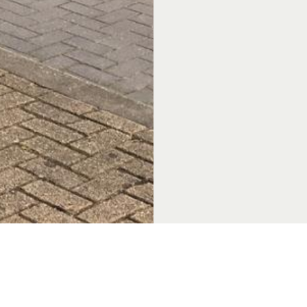
sburg
Achterhoek.nl
Volg ons op s