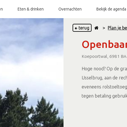
en
Eten & drinken
Overnachten
Bekijk de agenda
terug
>
Plan je b
Openbaar
ietsverhuur
Doesburg Top 10
Stadswandeling
Bootverhuur
Groepsarrangementen
Does
ietsenstalling
TOP Doesburg
Torenbeklimming
Openbaar toilet
Vestingswandeling
Koepoortwal, 6981 BA
Paardentram
Beleef de Hanze
Hoge nood? Op de gra
Hanze Walk of
Op en rondom de (Oude)
IJsselbrug, aan de rec
Fame
IJssel
eveneens rolstoeltoeg
tegen betaling gebruik