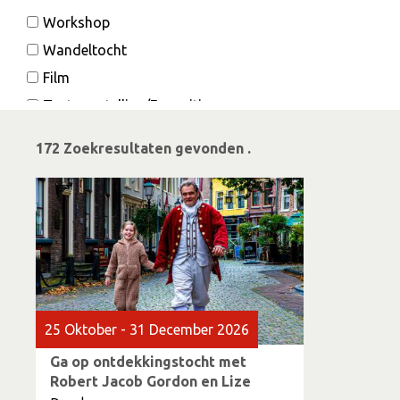
Workshop
Wandeltocht
Film
Tentoonstelling/Expositie
Evenement
172 Zoekresultaten gevonden .
Cultuur
Lezing
Voorstelling
Eten & drinken
Muziek
25 Oktober - 31 December 2026
Ga op ontdekkingstocht met
Robert Jacob Gordon en Lize