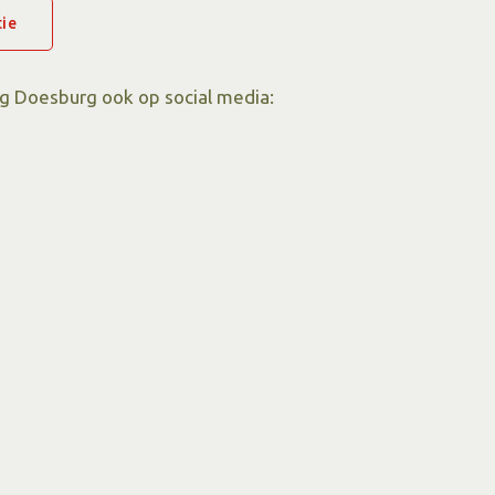
 dit jaar gestart met het organiseren van aanvullende
ie
e Culturele Zondagen. Zo zijn de onderwerpen
geweest. Dit is door bezoekers positief ontvangen.
g Doesburg ook op social media:
ende onderwerpen op deze zondagen op de
agenda van
specifieke datum van die Culturele Zondag - en op de
e Zondag Doesburg
.