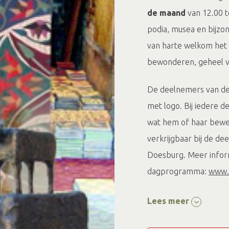
de maand
van 12.00 t
podia, musea en bijzo
van harte welkom het 
bewonderen, geheel vr
De deelnemers van de 
met logo. Bij iedere d
wat hem of haar bewee
verkrijgbaar bij de d
Doesburg. Meer infor
dagprogramma:
www.c
Tijdens de Culturele Z
Lees meer