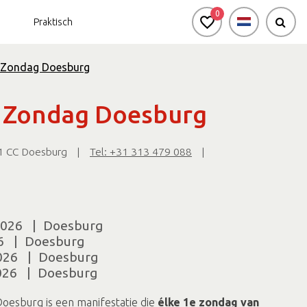
0
Praktisch
e Zondag Doesburg
burg voor zakelijke groepen
Bekijk de agenda
e Zondag Doesburg
Natuur in en rondom
de stad
81 CC Doesburg
|
Tel: +31 313 479 088
|
Passi d'Oro
Omgeving
2026
|
Doesburg
6
|
Doesburg
026
|
Doesburg
026
|
Doesburg
oesburg is een manifestatie die
élke 1e zondag van