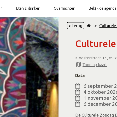
en
Eten & drinken
Overnachten
Bekijk de agenda
terug
>
Culturel
ietsverhuur
Doesburg Top 10
Stadswandeling
Bootverhuur
Groepsarrangementen
Does
Culturel
ietsenstalling
TOP Doesburg
Torenbeklimming
Openbaar toilet
Vestingswandeling
Kloosterstraat 15, 69
Paardentram
Beleef de Hanze
Toon op kaart
Hanze Walk of
Op en rondom de (Oude)
Fame
IJssel
Data
6 september 
4 oktober 202
1 november 2
6 december 2
De Culturele Zondag D