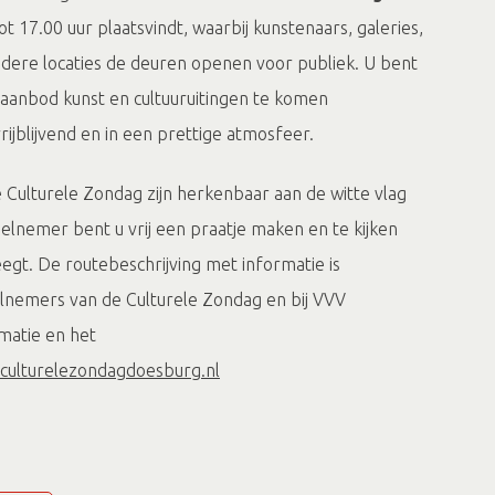
ot 17.00 uur
plaatsvindt, waarbij kunstenaars, galeries,
ndere locaties de deuren openen voor publiek. U bent
aanbod kunst en cultuuruitingen te komen
ijblijvend en in een prettige atmosfeer.
Culturele Zondag zijn herkenbaar aan de witte vlag
eelnemer bent u vrij een praatje maken en te kijken
gt. De routebeschrijving met informatie is
eelnemers van de Culturele Zondag en bij VVV
matie en het
ulturelezondagdoesburg.nl
ondag is ook
VVV Doesburg
geopend.