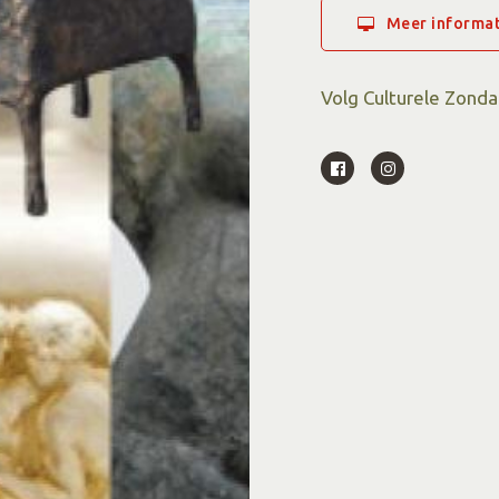
De Culturele Zondag is
Meer informat
onderwerpen tijdens d
muziek en dichters al 
Volg Culturele Zonda
Kijk voor de aanvull
deze website
- op de 
website van Culturel