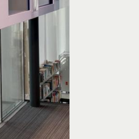
zondag van 14:00 uur 
Zomerperiode (Twee
Maandag van 13:00 uur
Dinsdag t/m zaterdag v
Zondag van 12:30 uur t
Hemelvaart
Vanaf 14:00 uur geop
Op de volgende alge
gesloten:
Eerste Paasdag (5 apri
december).
Op Nieuwjaarsdag (1 ja