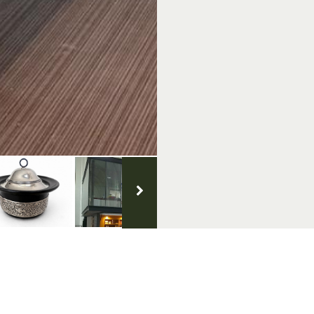
NB Iedere eerste zond
Doesburg!
Het Zilvermuseum is d
sburg
Achterhoek.nl
Volg ons op s