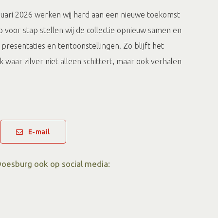
anuari 2026 werken wij hard aan een nieuwe toekomst
 voor stap stellen wij de collectie opnieuw samen en
presentaties en tentoonstellingen. Zo blijft het
waar zilver niet alleen schittert, maar ook verhalen
Zilver en Tabak
 In rook en zilver gevat verkennen wij hoe tabak,
E-mail
lver met elkaar verbonden waren. Objecten, verhalen
n hier samen in een nieuw hoofdstuk van het museum.
oesburg ook op social media:
en
ember t/m eerste paasdag):
n 13:00 uur tot 16:00 uur;