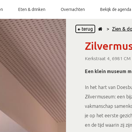
en
Eten & drinken
Overnachten
Bekijk de agenda
terug
>
Zien & d
Zilvermu
ietsverhuur
Doesburg Top 10
Stadswandeling
Bootverhuur
Groepsarrangementen
Does
ietsenstalling
TOP Doesburg
Torenbeklimming
Openbaar toilet
Vestingswandeling
Kerkstraat 4, 6981 CM
Paardentram
Beleef de Hanze
Een klein museum me
Hanze Walk of
Op en rondom de (Oude)
Fame
IJssel
In het hart van Doesbu
Zilvermuseum: een bij
vakmanschap samenkom
je op het eerste gezic
en de tijd waarin zij zi