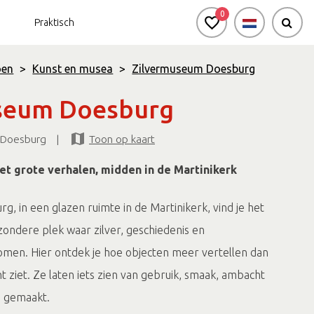
0
Praktisch
oen
>
Kunst en musea
>
Zilvermuseum Doesburg
seum Doesburg
burg voor zakelijke groepen
Bekijk de agenda
Natuur in en rondom
 Doesburg
|
Toon op kaart
de stad
t grote verhalen, midden in de Martinikerk
Passi d'Oro
Omgeving
rg, in een glazen ruimte in de Martinikerk, vind je het
zondere plek waar zilver, geschiedenis en
en. Hier ontdek je hoe objecten meer vertellen dan
ht ziet. Ze laten iets zien van gebruik, smaak, ambacht
jn gemaakt.