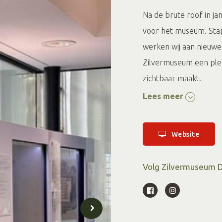
Na de brute roof in j
voor het museum. Stap
werken wij aan nieuwe 
Zilvermuseum een plek 
zichtbaar maakt.
Lees meer
Binnenkort te zien: 
Met de tentoonstelling
Website
gebruikscultuur en zi
en geschiedenis kome
Volg Zilvermuseum D
Openingstijd
Winterperiode (nov
vrijdag en zaterdag va