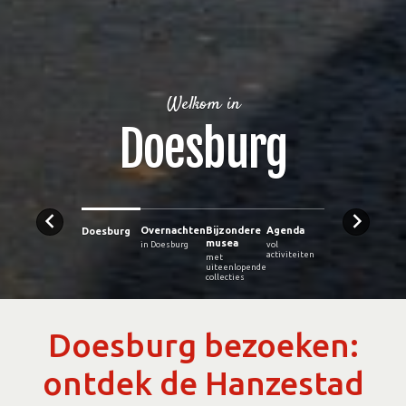
Welkom in
Doesburg
Overnachten
Bijzondere
Agenda
Doesburg
musea
in Doesburg
vol
activiteiten
met
uiteenlopende
collecties
Doesburg bezoeken:
ontdek de Hanzestad