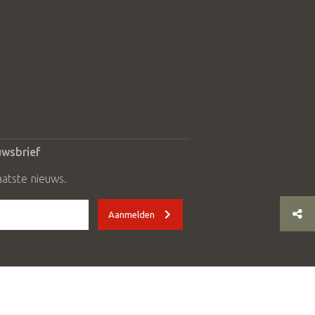
uwsbrief
aatste nieuws.
Aanmelden