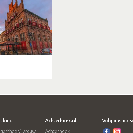
sburg
Achterhoek.nl
Volg ons op s
 gastheer/-vrouw
Achterhoek