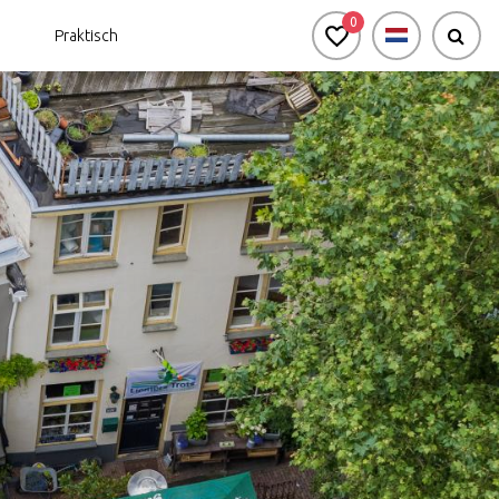
0
Praktisch
burg voor zakelijke groepen
Bekijk de agenda
Natuur in en rondom
de stad
Passi d'Oro
Omgeving