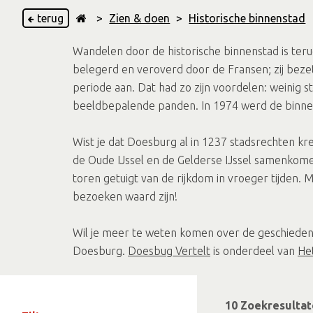
terug
>
Zien & doen
>
Historische binnenstad
Wandelen door de historische binnenstad is terug
belegerd en veroverd door de Fransen; zij bez
periode aan. Dat had zo zijn voordelen: weini
beeldbepalende panden. In 1974 werd de binnen
Wist je dat Doesburg al in 1237 stadsrechten kr
de Oude IJssel en de Gelderse IJssel samenkome
toren getuigt van de rijkdom in vroeger tijden.
bezoeken waard zijn!
Wil je meer te weten komen over de geschiede
Doesburg.
Doesbug Vertelt
is onderdeel van
He
10 Zoekresultat