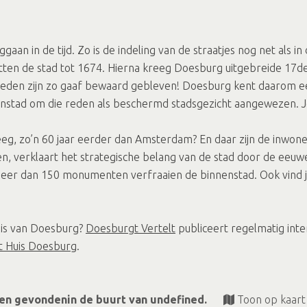
gaan in de tijd. Zo is de indeling van de straatjes nog net al
etten de stad tot 1674. Hierna kreeg Doesburg uitgebreide 17
g steden zijn zo gaaf bewaard gebleven! Doesburg kent daarom
stad om die reden als beschermd stadsgezicht aangewezen. Je 
eeg, zo’n 60 jaar eerder dan Amsterdam? En daar zijn de inwone
n, verklaart het strategische belang van de stad door de eeu
 Meer dan 150 monumenten verfraaien de binnenstad. Ook vind j
nis van Doesburg?
Doesburgt Vertelt
publiceert regelmatig inte
t Huis Doesburg
.
en gevondenin de buurt van undefined.
Toon op kaart