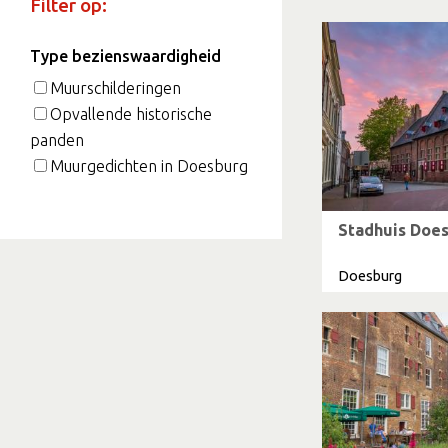
Filter op:
Type bezienswaardigheid
Muurschilderingen
Opvallende historische
panden
Muurgedichten in Doesburg
Stadhuis Doe
Doesburg