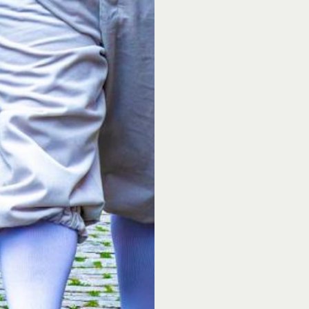
gaat nog een stukje di
voor kinderen. Naast h
krijgen kinderen een 
erin en een aanwijzing