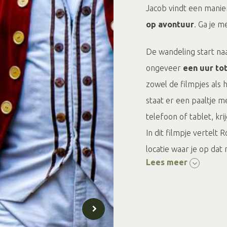
Jacob vindt een manie
op avontuur
. Ga je 
De wandeling start naa
ongeveer
een uur tot
zowel de filmpjes als 
staat er een paaltje m
telefoon of tablet, kri
In dit filmpje vertelt
locatie waar je op dat 
Lees meer
sommige gevallen, zoal
openingstijden ook no
Op deze plek staat een inge
kunnen zien dien je eerst 
Boekje
Bij de VVV is een wand