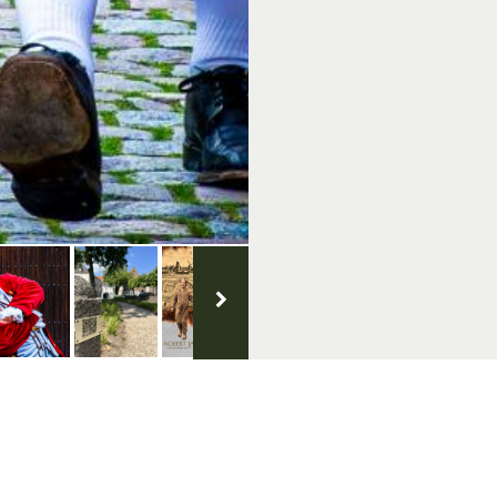
sburg
Achterhoek.nl
Volg ons op s