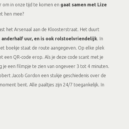
r om in onze tijd te komen en
gaat samen met Lize
met hen mee?
st het Arsenaal aan de Kloosterstraat. Het duurt
 anderhalf uur, en is ook rolstoelvriendelijk
. In
het boekje staat de route aangegeven. Op elke plek
et een QR-code erop. Als je deze code scant met je
jg je een filmpje te zien van ongeveer 3 tot 4 minuten.
 Robert Jacob Gordon een stukje geschiedenis over de
moment bent. Alle paaltjes zijn 24/7 toegankelijk. In
s bij de Grote of Martinikerk kan je tijdens
g naar binnen om de locatie te bezoeken.
sloten video die van YouTube afkomstig is. Om de inhoud te
expliciet toestemming te geven dat YouTube cookies op jouw
apparaat mag plaatsen.
elboekje verkrijgbaar voor €2,50 per stuk. Dit boekje