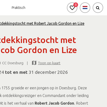
0
Praktisch
tdekkingstocht met Robert Jacob Gordon en Lize
burg voor zakelijke groepen
Bekijk de agenda
tdekkingstocht met
Natuur in en rondom
acob Gordon en Lize
de stad
Passi d'Oro
81 CC Doesburg
|
Toon op kaart
Omgeving
024
tot en met
31 december 2026
 1755 groeide er een jongen op in Doesburg. Deze
ijk ontdekkingsreiziger en Commandant onder leiding
it is het verhaal van
Robert Jacob Gordon
. Robert