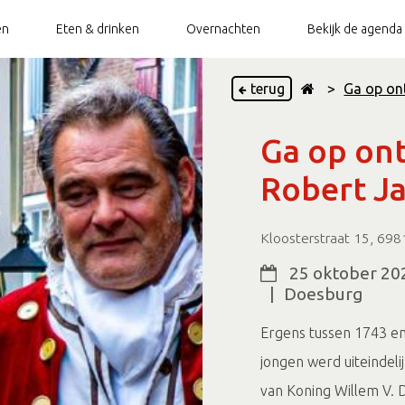
en
Eten & drinken
Overnachten
Bekijk de agenda
terug
>
Ga op on
ietsverhuur
Doesburg Top 10
Stadswandeling
Bootverhuur
Groepsarrangementen
Does
Ga op on
ietsenstalling
TOP Doesburg
Torenbeklimming
Openbaar toilet
Vestingswandeling
Robert J
Paardentram
Beleef de Hanze
Kloosterstraat 15, 69
Hanze Walk of
Op en rondom de (Oude)
Fame
IJssel
25 oktober 2
|
Doesburg
Ergens tussen 1743 en
jongen werd uiteindel
van Koning Willem V. D