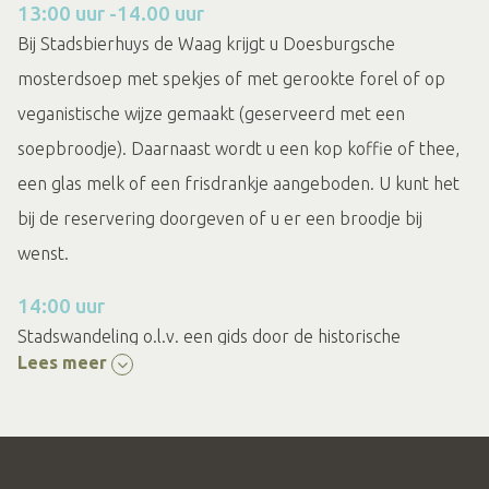
13:00 uur -14.00 uur
Bij Stadsbierhuys de Waag krijgt u Doesburgsche
mosterdsoep met spekjes of met gerookte forel of op
veganistische wijze gemaakt (geserveerd met een
soepbroodje). Daarnaast wordt u een kop koffie of thee,
een glas melk of een frisdrankje aangeboden. U kunt het
bij de reservering doorgeven of u er een broodje bij
wenst.
14:00 uur
Stadswandeling o.l.v. een gids door de historische
Lees meer
binnenstad van Doesburg
15:30 uur
Kop koffie, thee of frisdrank bij Stadsbierhuys de Waag
met een bitterbal met Doesburgsche mosterd.