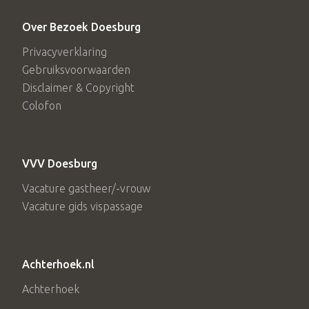
Over Bezoek Doesburg
Kosten voor dit arrangement zijn: € 31,55
p.p.
Privacyverklaring
Reserveringskosten: €10,00. Reserveren via
Gebruiksvoorwaarden
info@vvvdoesburg.nl of 0313-479088.
Disclaimer & Copyright
Colofon
VVV Doesburg
Vacature gastheer/-vrouw
Vacature gids vispassage
Achterhoek.nl
Achterhoek